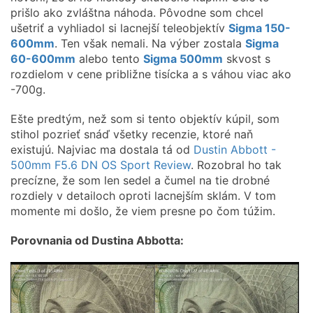
prišlo ako zvláštna náhoda. Pôvodne som chcel
ušetriť a vyhliadol si lacnejší teleobjektív
Sigma 150-
600mm
. Ten však nemali. Na výber zostala
Sigma
60-600mm
alebo tento
Sigma 500mm
skvost s
rozdielom v cene približne tisícka a s váhou viac ako
-700g.
Ešte predtým, než som si tento objektív kúpil, som
stihol pozrieť snáď všetky recenzie, ktoré naň
existujú. Najviac ma dostala tá od
Dustin Abbott -
500mm F5.6 DN OS Sport Review
. Rozobral ho tak
precízne, že som len sedel a čumel na tie drobné
rozdiely v detailoch oproti lacnejším sklám. V tom
momente mi došlo, že viem presne po čom túžim.
Porovnania od Dustina Abbotta: