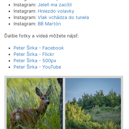
Instagram:
Jeleň ma zacítil
Instagram:
Hniezdo volavky
Instagram:
Vlak vchádza do tunela
Instagram:
BB Martón
Ďalšie fotky a videá môžete nájsť:
Peter Širka - Facebook
Peter Širka - Flickr
Peter Širka - 500px
Peter Širka - YouTube