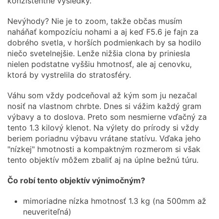
konzistentné výsledky.
Nevýhody? Nie je to zoom, takže občas musím
naháňať kompozíciu nohami a aj keď F5.6 je fajn za
dobrého svetla, v horších podmienkach by sa hodilo
niečo svetelnejšie. Lenže nižšia clona by priniesla
nielen podstatne vyššiu hmotnosť, ale aj cenovku,
ktorá by vystrelila do stratosféry.
Váhu som vždy podceňoval až kým som ju nezačal
nosiť na vlastnom chrbte. Dnes si vážim každý gram
výbavy a to doslova. Preto som nesmierne vďačný za
tento 1.3 kilový klenot. Na výlety do prírody si vždy
beriem poriadnu výbavu vrátane statívu. Vďaka jeho
"nízkej" hmotnosti a kompaktným rozmerom si však
tento objektív môžem zbaliť aj na úplne bežnú túru.
Čo robí tento objektív výnimočným?
mimoriadne nízka hmotnosť 1.3 kg (na 500mm až
neuveriteľná)