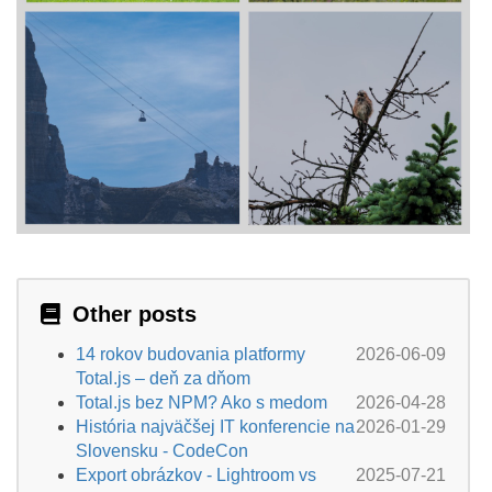
Other posts
14 rokov budovania platformy
2026-06-09
Total.js – deň za dňom
Total.js bez NPM? Ako s medom
2026-04-28
História najväčšej IT konferencie na
2026-01-29
Slovensku - CodeCon
Export obrázkov - Lightroom vs
2025-07-21