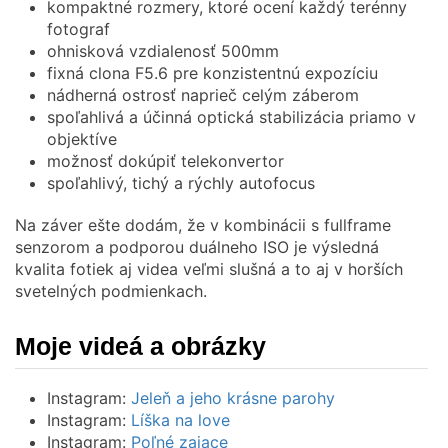
kompaktné rozmery, ktoré ocení každý terénny
fotograf
ohnisková vzdialenosť 500mm
fixná clona F5.6 pre konzistentnú expozíciu
nádherná ostrosť naprieč celým záberom
spoľahlivá a účinná optická stabilizácia priamo v
objektíve
možnosť dokúpiť telekonvertor
spoľahlivý, tichý a rýchly autofocus
Na záver ešte dodám, že v kombinácii s fullframe
senzorom a podporou duálneho ISO je výsledná
kvalita fotiek aj videa veľmi slušná a to aj v horších
svetelných podmienkach.
Moje videá a obrázky
Instagram:
Jeleň a jeho krásne parohy
Instagram:
Líška na love
Instagram:
Poľné zajace