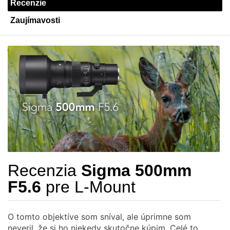
Recenzie
Zaujímavosti
Recenzia
Sigma 500mm
F5.6
pre L-Mount
O tomto objektíve som sníval, ale úprimne som
neveril, že si ho niekedy skutočne kúpim. Celé to