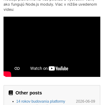
ako fungujú Node.js moduly. Viac v nižšie uvedenom
videu:
Other posts
14 rokov budovania platformy
2026-06-09