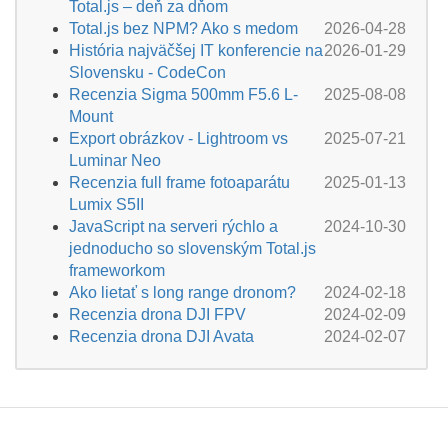
Total.js – deň za dňom
Total.js bez NPM? Ako s medom
2026-04-28
História najväčšej IT konferencie na
2026-01-29
Slovensku - CodeCon
Recenzia Sigma 500mm F5.6 L-
2025-08-08
Mount
Export obrázkov - Lightroom vs
2025-07-21
Luminar Neo
Recenzia full frame fotoaparátu
2025-01-13
Lumix S5II
JavaScript na serveri rýchlo a
2024-10-30
jednoducho so slovenským Total.js
frameworkom
Ako lietať s long range dronom?
2024-02-18
Recenzia drona DJI FPV
2024-02-09
Recenzia drona DJI Avata
2024-02-07