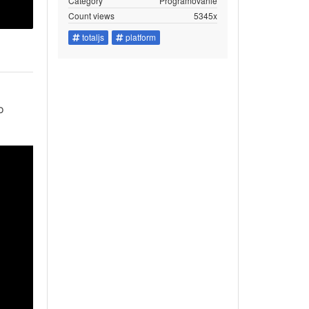
Category
Programovanie
Count views
5345x
totaljs
platform
o