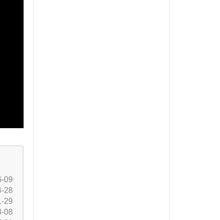
6-09
4-28
1-29
8-08