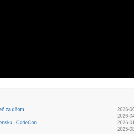
deň za dňom
2026-0
2026-0
ovensku - CodeCon
2026-0
2025-0