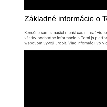
Základné informácie o To
Konečne som si našiel menší čas nahrať video t
všetky podstatné informácie o Total.js platf
webovom vývoji urobiť. Viac informácií vo vi