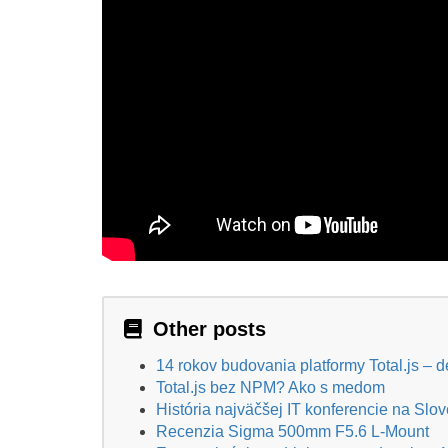
Other posts
14 rokov budovania platformy Total.js – 
Total.js bez NPM? Ako s medom
História najväčšej IT konferencie na Sl
Recenzia Sigma 500mm F5.6 L-Mount