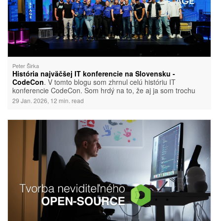
Peter Širka
História najväčšej IT konferencie na Slovensku -
CodeCon
. V tomto blogu som zhrnul celú históriu IT
konferencie CodeCon. Som hrdý na to, že aj ja som trochu
prispel k rozvoju IT na Slovensku.
29 Jan. 2026, 12 min. read