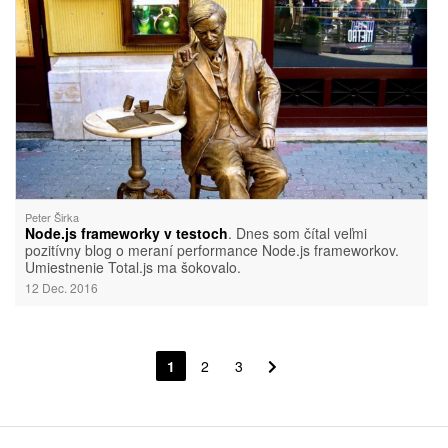
Peter Širka
Node.js frameworky v testoch
. Dnes som čítal veľmi
pozitívny blog o meraní performance Node.js frameworkov.
Umiestnenie Total.js ma šokovalo.
12 Dec. 2016
1
2
3