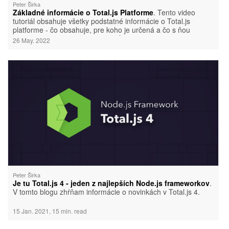
Peter Širka
Základné informácie o Total.js Platforme
. Tento video
tutoriál obsahuje všetky podstatné informácie o Total.js
platforme - čo obsahuje, pre koho je určená a čo s ňou
môžete vo webovom vývoji urobiť. Viac informácií vo videu.
26 May. 2022
Peter Širka
Je tu Total.js 4 - jeden z najlepších Node.js frameworkov
.
V tomto blogu zhŕňam informácie o novinkách v Total.js 4.
15 Jan. 2021, 15 min. read