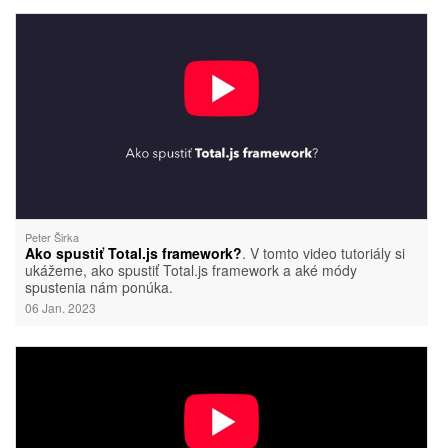
Peter Širka
Ako spustiť Total.js framework?
. V tomto video tutoriály si
ukážeme, ako spustiť Total.js framework a aké módy
spustenia nám ponúka.
06 Jan. 2023