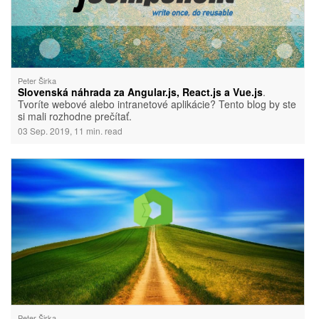
Peter Širka
Slovenská náhrada za Angular.js, React.js a Vue.js
.
Tvoríte webové alebo intranetové aplikácie? Tento blog by ste
si mali rozhodne prečítať.
03 Sep. 2019, 11 min. read
Peter Širka