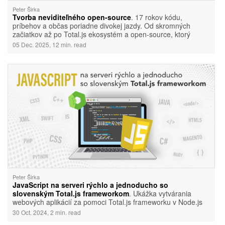
Peter Širka
Tvorba neviditeľného open-source
. 17 rokov kódu,
príbehov a občas poriadne divokej jazdy. Od skromných
začiatkov až po Total.js ekosystém a open-source, ktorý
používajú ľudia po celom svete.
05 Dec. 2025, 12 min. read
Peter Širka
JavaScript na serveri rýchlo a jednoducho so
slovenským Total.js frameworkom
. Ukážka vytvárania
webových aplikácií za pomoci Total.js frameworku v Node.js
platforme.
30 Oct. 2024, 2 min. read