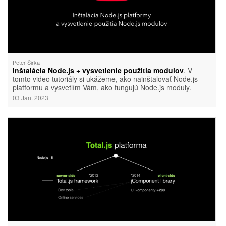
Peter Širka
Inštalácia Node.js + vysvetlenie použitia modulov
. V
tomto video tutoriály si ukážeme, ako nainštalovať Node.js
platformu a vysvetlím Vám, ako fungujú Node.js moduly.
03 Jan. 2023