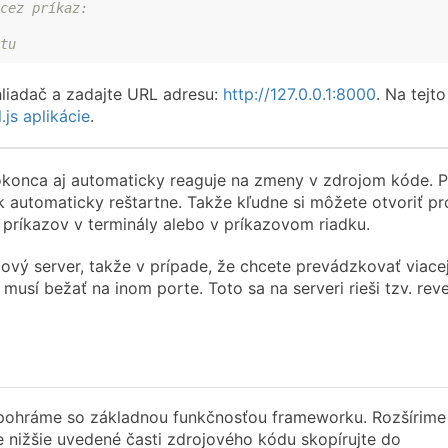
cez príkaz:
tu
hliadač a zadajte URL adresu:
http://127.0.0.1:8000
. Na tejto
.js aplikácie
.
konca aj automaticky reaguje na zmeny v zdrojom kóde. P
k automaticky reštartne. Takže kľudne si môžete otvoriť pr
ríkazov v terminály alebo v príkazovom riadku.
ý server, takže v prípade, že chcete prevádzkovať viace
a musí bežať na inom porte. Toto sa na serveri rieši tzv. re
hu pohráme so základnou funkčnosťou frameworku. Rozšírime
 nižšie uvedené časti zdrojového kódu skopírujte do