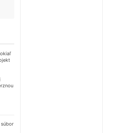
okiaľ
ojekt
j
verznou
 súbor