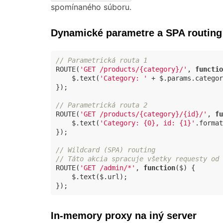
spomínaného súboru.
Dynamické parametre a SPA routing
// Parametrická routa 1
ROUTE(
'GET /products/{category}/'
, 
functio
    $.text(
'Category: '
 + $.params.categor
});

// Parametrická routa 2
ROUTE(
'GET /products/{category}/{id}/'
, 
fu
    $.text(
'Category: {0}, id: {1}'
.format
});

// Wildcard (SPA) routing
// Táto akcia spracuje všetky requesty od 
ROUTE(
'GET /admin/*'
, 
function
(
$
) 
{

    $.text($.url);

});
In-memory proxy na iný server