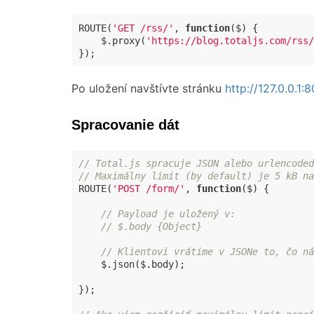
ROUTE(
'GET /rss/'
, 
function
(
$
) 
{

    $.proxy(
'https://blog.totaljs.com/rss/
});
Po uložení navštívte stránku
http://127.0.0.1:
Spracovanie dát
// Total.js spracuje JSON alebo urlencoded
// Maximálny limit (by default) je 5 kB na
ROUTE(
'POST /form/'
, 
function
(
$
) 
{

// Payload je uložený v:
// $.body {Object}
// Klientovi vrátime v JSONe to, čo ná
    $.json($.body);

});
