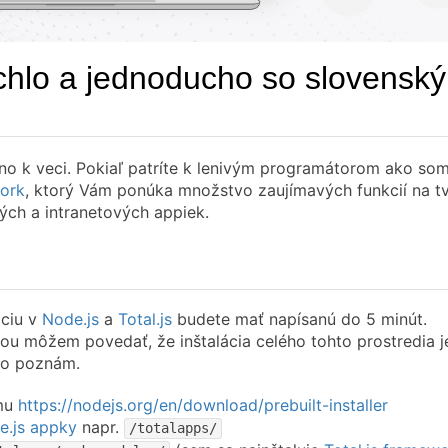
ýchlo a jednoducho so slovensk
o k veci. Pokiaľ patríte k lenivým programátorom ako som
work
, ktorý Vám ponúka množstvo zaujímavých funkcií na t
ch a intranetových appiek.
áciu v
Node.js
a
Total.js
budete mať napísanú do 5 minút.
ou môžem povedať, že inštalácia celého tohto prostredia j
 čo poznám.
rmu
https://nodejs.org/en/download/prebuilt-installer
e.js appky
napr.
/totalapps/