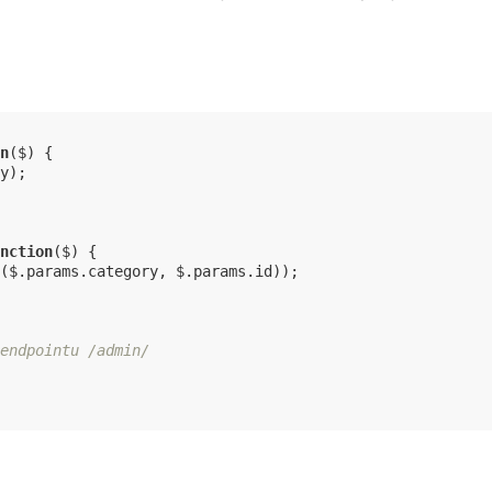
n
(
$
) 
{

y);

nction
(
$
) 
{

($.params.category, $.params.id));

endpointu /admin/