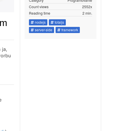
Category
Programovanie
Count views
2552x
Reading time
2 min.
ým
nodejs
totaljs
server-side
framework
 ja,
vorbu
e