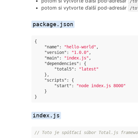
potom si vytvorte ďalší pod-adresár
/to
potom si vytvorte ďalší pod-adresár
/to
package.json
{

"name"
: 
"hello-world"
,

"version"
: 
"1.0.0"
,

"main"
: 
"index.js"
,

"dependencies"
: {

"total5"
: 
"latest"
    },

"scripts"
: {

"start"
: 
"node index.js 8000"
    }

}
index.js
// Toto je spúšťací súbor Total.js framewo