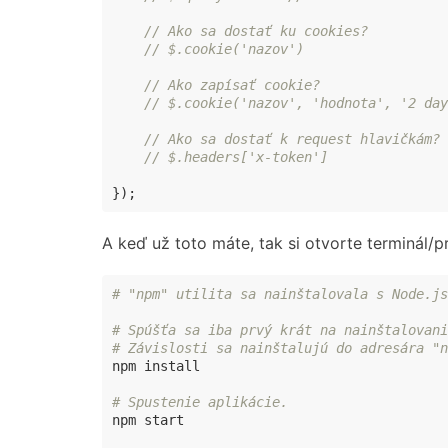
// Ako sa dostať ku cookies?
// $.cookie('nazov')
// Ako zapísať cookie?
// $.cookie('nazov', 'hodnota', '2 day
// Ako sa dostať k request hlavičkám?
// $.headers['x-token']
});
A keď už toto máte, tak si otvorte terminál/
# "npm" utilita sa nainštalovala s Node.js
# Spúšťa sa iba prvý krát na nainštalovani
# Závislosti sa nainštalujú do adresára "n
npm install

# Spustenie aplikácie.
npm start
