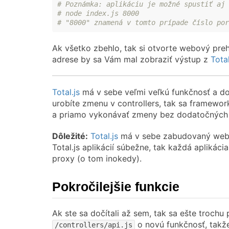
# Poznámka: aplikáciu je možné spustiť aj 
# node index.js 8000
# "8000" znamená v tomto prípade číslo por
Ak všetko zbehlo, tak si otvorte webový pre
adrese by sa Vám mal zobraziť výstup z
Total
Total.js
má v sebe veľmi veľkú funkčnosť a do
urobíte zmenu v controllers, tak sa framewor
a priamo vykonávať zmeny bez dodatočných p
Dôležité:
Total.js
má v sebe zabudovaný webov
Total.js aplikácií súbežne, tak každá aplikáci
proxy (o tom inokedy).
Pokročilejšie funkcie
Ak ste sa dočítali až sem, tak sa ešte troc
o novú funkčnosť, takže
/controllers/api.js