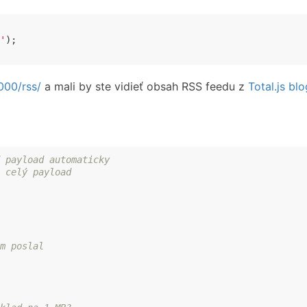
'
);

8000/rss/
a mali by ste vidieť obsah RSS feedu z
Total.js bl
 payload automaticky
 celý payload
m poslal