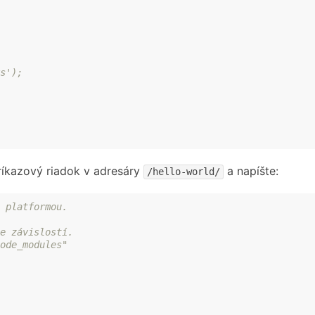
s');
príkazový riadok v adresáry
a napíšte:
/hello-world/
 platformou.
e závislostí.
ode_modules"