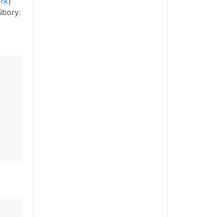
ork
)
úbory: