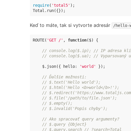
require
(
'total5'
);

Total.run({});
Keď to máte, tak si vytvorte adresár
/hello-
ROUTE(
'GET /'
, 
function
(
$
) 
{

// console.log($.ip); // IP adresa kli
// console.log($.ua); // Vyparsovaný u
    $.json({ 
hello
: 
'world'
 });

// Ďalšie možnosti:
// $.text('Hello world');
// $.html('Hello <b>world</b>!');
// $.redirect('https://www.totaljs.com
// $.file('/path/to/file.json');
// $.empty();
// $.invalid('Popis chyby');
// Ako spracovať query argumenty?
// $.query {Object}
// $.query.search // ?search=Total