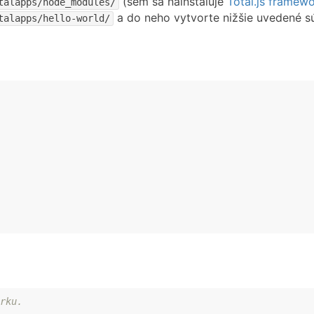
(sem sa nainštaluje
Total.js framew
talapps/node_modules/
a do neho vytvorte nižšie uvedené s
talapps/hello-world/
rku.