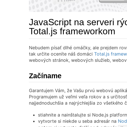
JavaScript na serveri r
Total.js frameworkom
Nebudem písať dlhé omáčky, ale prejdem rovn
tak určite oceníte náš domáci
Total.js frame
webových stránok, webových služieb, webový
Začíname
Garantujem Vám, že Vašu prvú webovú aplik
Programujem už veľmi veľa rokov a s určitosť
najjednoduchšia a najrýchlejšia zo všetkého
stiahnite a nainštalujte si Node.js platfo
vytvorte si niekde u seba adresár na
Nod