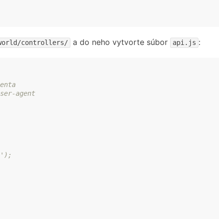
a do neho vytvorte súbor
:
world/controllers/
api.js
enta
ser-agent
');