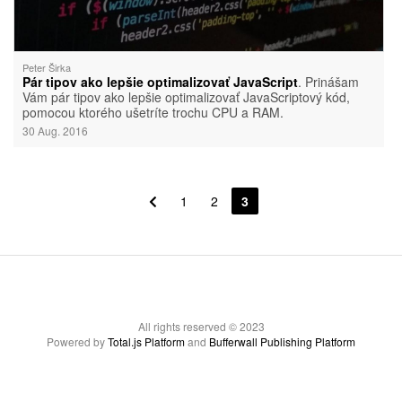
Peter Širka
Pár tipov ako lepšie optimalizovať JavaScript
. Prinášam
Vám pár tipov ako lepšie optimalizovať JavaScriptový kód,
pomocou ktorého ušetríte trochu CPU a RAM.
30 Aug. 2016
1
2
3
All rights reserved © 2023
Powered by
Total.js Platform
and
Bufferwall Publishing Platform