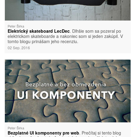
Peter Širka
Elektrický skateboard LecDec
. Dlhšie som sa pozeral po
elektrickom skateboarde a nakoniec som si jeden zakúpil. V
tomto blogu prinášam jeho recenziu.
02 Sep. 2016
Peter Širka
Bezplatné UI komponenty pre web
. Prečítaj si tento blog