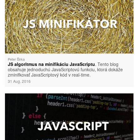
Peter Širka
JS algoritmus na minifikáciu JavaScriptu
. Tento blog
obsahuje jednoduchú JavaScriptovú funkciu, ktorá dokáže
zminifkovať JavaScriptový kód v real-time.
31 Aug. 2016