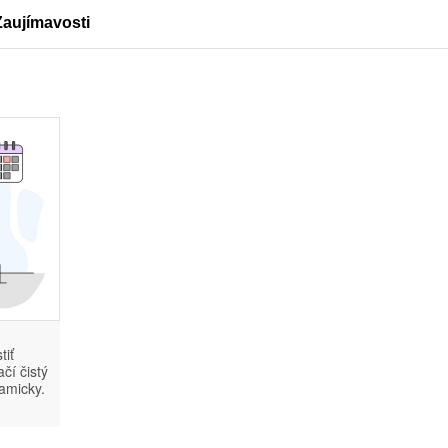
Zaujímavosti
tiť
čí čistý
amicky.