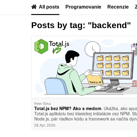
All posts
Programovanie
Recenzie
Posts by tag: "backend"
Peter Širka
Total.js bez NPM? Ako s medom
. Ukážka, ako spus
Total.js aplikáciu bez klasickej inštalácie cez NPM. Sta
Node.js, pár riadkov kódu a framework sa načíta dyn
28 Apr. 2026